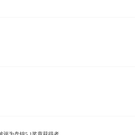
评为盘锦5.1奖章获得者