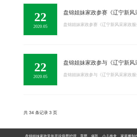
盘锦姐妹家政参赛《辽宁新风
22
盘锦姐妹家政参赛《辽宁新风采家政服
2020.05
盘锦姐妹家政参与《辽宁新风
22
盘锦姐妹家政参与《辽宁新风采家政服
2020.05
共 34 条记录 3 页
盘锦姐妹家政常年开设母婴护理、育婴、催乳、小儿推拿、家庭餐制