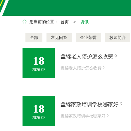
首页
资讯
>
您当前的位置：
全部
常见问答
企业荣誉
教师简介
盘锦老人陪护怎么收费？
18
盘锦老人陪护怎么收费？
2026.05
盘锦家政培训学校哪家好？
18
盘锦家政培训学校哪家好？
2026.05