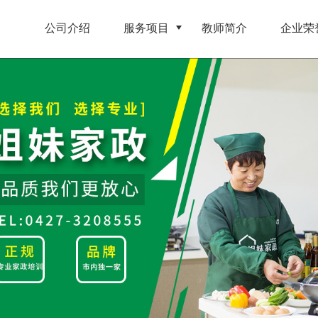
页
公司介绍
服务项目
教师简介
企业荣