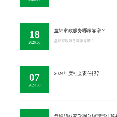
盘锦家政服务哪家靠谱？
18
盘锦家政服务哪家靠谱？
2026.05
2024年度社会责任报告
07
2024.08
盘锦姐妹家政副总经理邢佳琦被