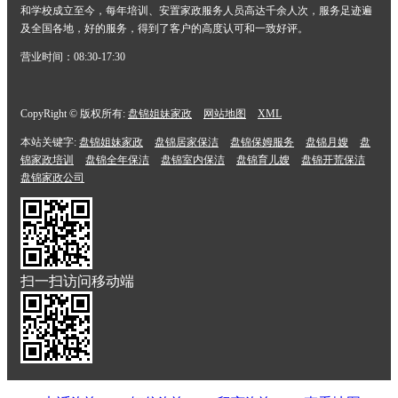
和学校成立至今，每年培训、安置家政服务人员高达千余人次，服务足迹遍
及全国各地，好的服务，得到了客户的高度认可和一致好评。
营业时间：08:30-17:30
CopyRight © 版权所有:
盘锦姐妹家政
网站地图
XML
本站关键字:
盘锦姐妹家政
盘锦居家保洁
盘锦保姆服务
盘锦月嫂
盘
锦家政培训
盘锦全年保洁
盘锦室内保洁
盘锦育儿嫂
盘锦开荒保洁
盘锦家政公司
扫一扫访问移动端