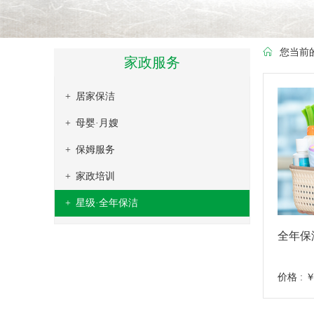
您当前
家政服务
居家保洁
母婴·月嫂
室内卫生清洁
保姆服务
玻璃清洁
月嫂服务
家政培训
房屋开荒
育儿嫂
白班保姆
星级·全年保洁
地毯清洁
催乳服务
住家保姆
月嫂培训
家具、地板打蜡
别墅保姆
育儿嫂培训
A级生活卡
全年保
搬家服务
护工（照顾能自理的独居老人）
月子餐培训
E级生活卡
价格 : ￥
家电清洗
护工（不能自理和半自理的老人）
催乳师培训
S级生活卡
沙发清洗、保养
护工（医院护理）
育婴师培训