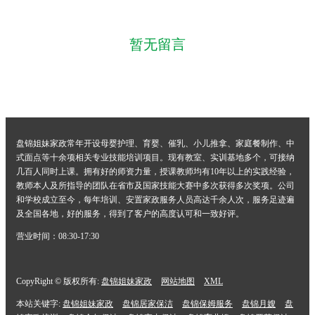
暂无留言
盘锦姐妹家政常年开设母婴护理、育婴、催乳、小儿推拿、家庭餐制作、中
式面点等十余项相关专业技能培训项目。现有教室、实训基地多个，可接纳
几百人同时上课。拥有好的师资力量，授课教师均有10年以上的实践经验，
教师本人及所指导的团队在省市及国家技能大赛中多次获得多次奖项。公司
和学校成立至今，每年培训、安置家政服务人员高达千余人次，服务足迹遍
及全国各地，好的服务，得到了客户的高度认可和一致好评。
营业时间：08:30-17:30
CopyRight © 版权所有:
盘锦姐妹家政
网站地图
XML
本站关键字:
盘锦姐妹家政
盘锦居家保洁
盘锦保姆服务
盘锦月嫂
盘