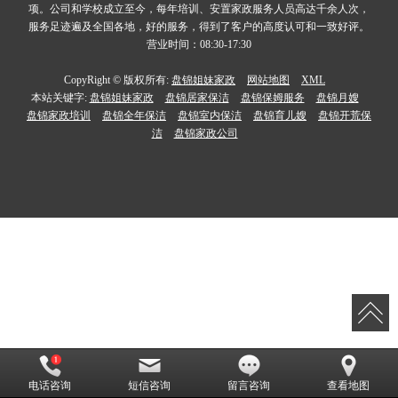
项。公司和学校成立至今，每年培训、安置家政服务人员高达千余人次，
服务足迹遍及全国各地，好的服务，得到了客户的高度认可和一致好评。
营业时间：08:30-17:30
CopyRight © 版权所有:
盘锦姐妹家政
网站地图
XML
本站关键字:
盘锦姐妹家政
盘锦居家保洁
盘锦保姆服务
盘锦月嫂
盘锦家政培训
盘锦全年保洁
盘锦室内保洁
盘锦育儿嫂
盘锦开荒保
洁
盘锦家政公司
电话咨询
短信咨询
留言咨询
查看地图