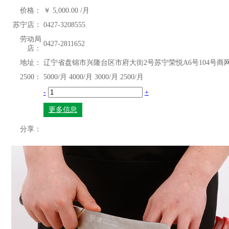
价格：
￥
5,000.00
/月
苏宁店：
0427-3208555
劳动局
0427-2811652
店：
地址：
辽宁省盘锦市兴隆台区市府大街2号苏宁荣悦A6号104号商
2500：
5000/月
4000/月
3000/月
2500/月
-
+
更多信息
分享：