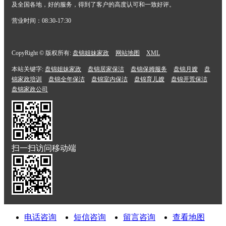
及全国各地，好的服务，得到了客户的高度认可和一致好评。
营业时间：08:30-17:30
CopyRight © 版权所有:
盘锦姐妹家政
网站地图
XML
本站关键字:
盘锦姐妹家政
盘锦居家保洁
盘锦保姆服务
盘锦月嫂
盘
锦家政培训
盘锦全年保洁
盘锦室内保洁
盘锦育儿嫂
盘锦开荒保洁
盘锦家政公司
扫一扫访问移动端
电话咨询
短信咨询
留言咨询
查看地图