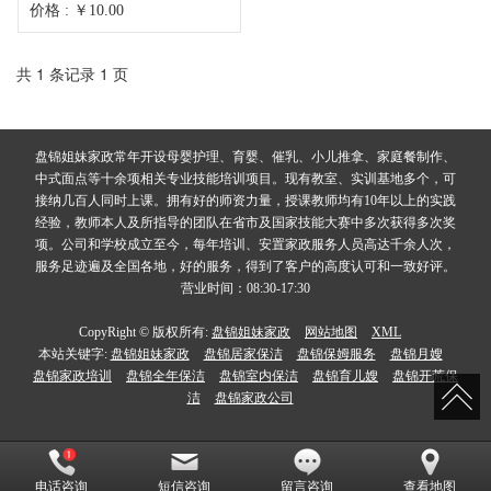
价格 : ￥10.00
共 1 条记录 1 页
盘锦姐妹家政常年开设母婴护理、育婴、催乳、小儿推拿、家庭餐制作、
中式面点等十余项相关专业技能培训项目。现有教室、实训基地多个，可
接纳几百人同时上课。拥有好的师资力量，授课教师均有10年以上的实践
经验，教师本人及所指导的团队在省市及国家技能大赛中多次获得多次奖
项。公司和学校成立至今，每年培训、安置家政服务人员高达千余人次，
服务足迹遍及全国各地，好的服务，得到了客户的高度认可和一致好评。
营业时间：08:30-17:30
CopyRight © 版权所有:
盘锦姐妹家政
网站地图
XML
本站关键字:
盘锦姐妹家政
盘锦居家保洁
盘锦保姆服务
盘锦月嫂
盘锦家政培训
盘锦全年保洁
盘锦室内保洁
盘锦育儿嫂
盘锦开荒保
洁
盘锦家政公司
电话咨询
短信咨询
留言咨询
查看地图